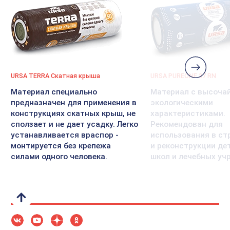
URSA TERRA Скатная крыша
URSA PUREONE 37 RN
Материал специально
Материал с высоча
предназначен для применения в
экологическими
конструкциях скатных крыш, не
характеристиками.
сползает и не дает усадку. Легко
Рекомендован для
устанавливается враспор -
использования в ст
монтируется без крепежа
и реконструкции де
силами одного человека.
школ и лечебных уч