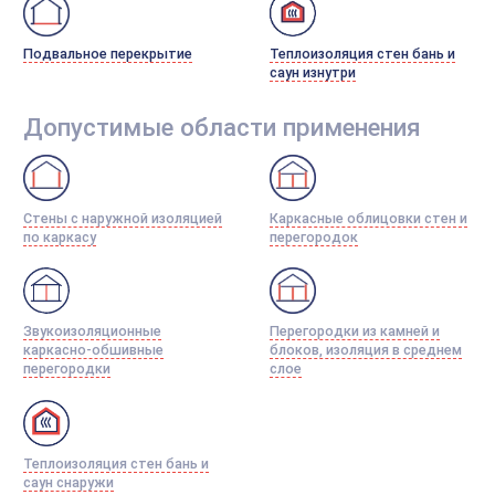
Подвальное перекрытие
Теплоизоляция стен бань и
саун изнутри
Допустимые области применения
Стены с наружной изоляцией
Каркасные облицовки стен и
по каркасу
перегородок
Звукоизоляционные
Перегородки из камней и
каркасно-обшивные
блоков, изоляция в среднем
перегородки
слое
Теплоизоляция стен бань и
саун снаружи